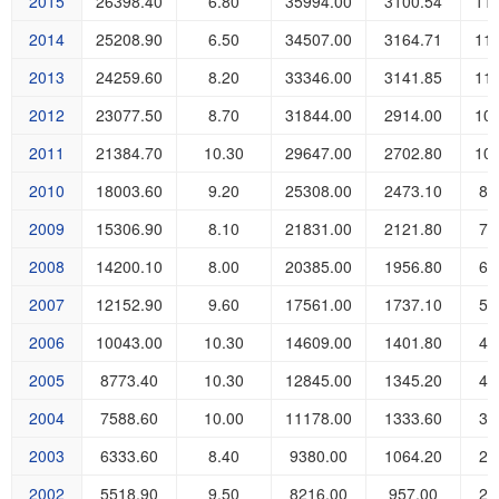
2015
26398.40
6.80
35994.00
3100.54
11
2014
25208.90
6.50
34507.00
3164.71
11
2013
24259.60
8.20
33346.00
3141.85
11
2012
23077.50
8.70
31844.00
2914.00
10
2011
21384.70
10.30
29647.00
2702.80
10
2010
18003.60
9.20
25308.00
2473.10
84
2009
15306.90
8.10
21831.00
2121.80
71
2008
14200.10
8.00
20385.00
1956.80
69
2007
12152.90
9.60
17561.00
1737.10
58
2006
10043.00
10.30
14609.00
1401.80
47
2005
8773.40
10.30
12845.00
1345.20
41
2004
7588.60
10.00
11178.00
1333.60
34
2003
6333.60
8.40
9380.00
1064.20
29
2002
5518.90
9.50
8216.00
957.00
24