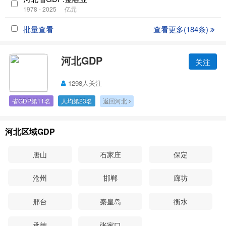
1978 - 2025
亿元
批量查看
查看更多(184条)
河北GDP
关注
1298人关注
省GDP第11名
人均第23名
返回河北
河北区域GDP
唐山
石家庄
保定
沧州
邯郸
廊坊
邢台
秦皇岛
衡水
承德
张家口