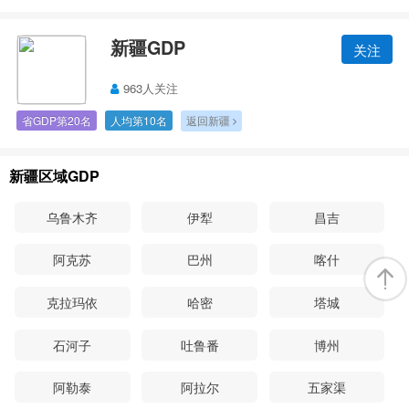
新疆GDP
关注
963人关注
省GDP第20名
人均第10名
返回新疆
新疆区域GDP
乌鲁木齐
伊犁
昌吉
阿克苏
巴州
喀什
克拉玛依
哈密
塔城
石河子
吐鲁番
博州
阿勒泰
阿拉尔
五家渠