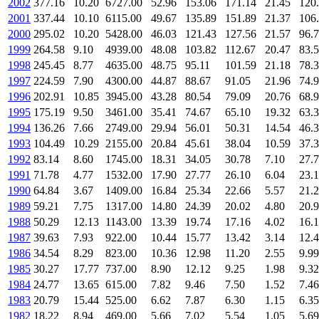
2002
377.16
10.20
6727.00
52.96
153.06
171.14
21.45
120
2001
337.44
10.10
6115.00
49.67
135.89
151.89
21.37
106
2000
295.02
10.20
5428.00
46.03
121.43
127.56
21.57
96.
1999
264.58
9.10
4939.00
48.08
103.82
112.67
20.47
83.
1998
245.45
8.77
4635.00
48.75
95.11
101.59
21.18
78.
1997
224.59
7.90
4300.00
44.87
88.67
91.05
21.96
74.
1996
202.91
10.85
3945.00
43.28
80.54
79.09
20.76
68.
1995
175.19
9.50
3461.00
35.41
74.67
65.10
19.32
63.
1994
136.26
7.66
2749.00
29.94
56.01
50.31
14.54
46.
1993
104.49
10.29
2155.00
20.84
45.61
38.04
10.59
37.
1992
83.14
8.60
1745.00
18.31
34.05
30.78
7.10
27.
1991
71.78
4.77
1532.00
17.90
27.77
26.10
6.04
23.
1990
64.84
3.67
1409.00
16.84
25.34
22.66
5.57
21.
1989
59.21
7.75
1317.00
14.80
24.39
20.02
4.80
20.
1988
50.29
12.13
1143.00
13.39
19.74
17.16
4.02
16.
1987
39.63
7.93
922.00
10.44
15.77
13.42
3.14
12.
1986
34.54
8.29
823.00
10.36
12.98
11.20
2.55
9.99
1985
30.27
17.77
737.00
8.90
12.12
9.25
1.98
9.32
1984
24.77
13.65
615.00
7.82
9.46
7.50
1.52
7.46
1983
20.79
15.44
525.00
6.62
7.87
6.30
1.15
6.35
1982
18.22
8.94
469.00
5.66
7.02
5.54
1.05
5.69