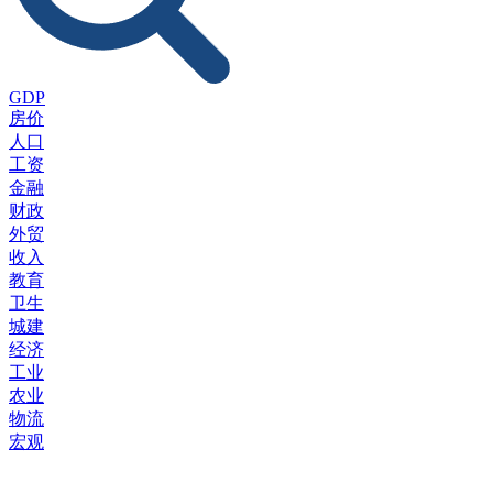
GDP
房价
人口
工资
金融
财政
外贸
收入
教育
卫生
城建
经济
工业
农业
物流
宏观