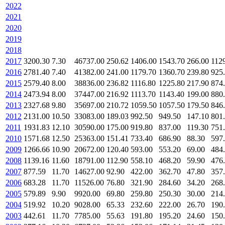
2022
2021
2020
2019
2018
2017
3200.30
7.30
46737.00
250.62
1406.00
1543.70
266.00
112
2016
2781.40
7.40
41382.00
241.00
1179.70
1360.70
239.80
925
2015
2579.40
8.00
38836.00
236.82
1116.80
1225.80
217.90
874
2014
2473.94
8.00
37447.00
216.92
1113.70
1143.40
199.00
880
2013
2327.68
9.80
35697.00
210.72
1059.50
1057.50
179.50
846
2012
2131.00
10.50
33083.00
189.03
992.50
949.50
147.10
801
2011
1931.83
12.10
30590.00
175.00
919.80
837.00
119.30
751
2010
1571.68
12.50
25363.00
151.41
733.40
686.90
88.30
597
2009
1266.66
10.90
20672.00
120.40
593.00
553.20
69.00
484
2008
1139.16
11.60
18791.00
112.90
558.10
468.20
59.90
476
2007
877.59
11.70
14627.00
92.90
422.00
362.70
47.80
357
2006
683.28
11.70
11526.00
76.80
321.90
284.60
34.20
268
2005
579.89
9.90
9920.00
69.80
259.80
250.30
30.00
214
2004
519.92
10.20
9028.00
65.33
232.60
222.00
26.70
190
2003
442.61
11.70
7785.00
55.63
191.80
195.20
24.60
150