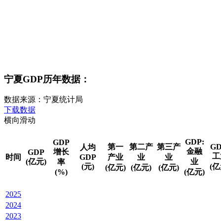
宁夏GDP历年数据：
数据来源：宁夏统计局
下载数据
横向滑动
GDP:
GDP
第一
第二产
第三产
GD
人均
金融
增长
GDP
工
时间
GDP
产业
业
业
(亿元)
业
率
(元)
(亿
(亿元)
(亿元)
(亿元)
(%)
(亿元)
2025
2024
2023