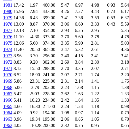
1981
17.42
1.97
460.00
5.47
6.97
4.98
0.93
5.64
1980
15.96
7.94
433.00
4.26
7.27
4.43
0.73
6.17
1979
14.36
6.43
399.00
3.41
7.36
3.59
0.53
6.37
1978
13.00
8.87
370.00
3.06
6.60
3.33
0.43
5.59
1977
12.13
7.10
354.00
2.93
6.25
2.95
5.35
1976
11.10
-4.30
333.00
2.70
5.60
2.78
4.78
1975
12.06
5.60
374.00
3.35
5.90
2.81
5.03
1974
11.40
20.50
365.00
3.47
5.32
2.61
4.36
1973
8.96
3.30
296.00
2.40
4.15
2.41
3.41
1972
8.83
9.20
302.00
2.69
3.84
2.30
3.18
1971
8.12
15.50
288.00
2.70
3.35
2.07
2.71
1970
6.52
18.90
241.00
2.07
2.71
1.74
2.20
1969
5.86
23.31
225.00
2.31
2.14
1.41
1.75
1968
5.06
-3.79
202.00
2.23
1.68
1.15
1.38
1967
5.47
-5.03
228.00
2.62
1.63
1.22
1.33
1966
5.41
16.23
234.00
2.42
1.64
1.35
1.33
1965
4.66
16.80
211.00
2.24
1.24
1.18
0.98
1964
4.09
9.92
194.00
1.98
0.97
1.14
0.79
1963
3.96
19.34
195.00
2.06
0.85
1.05
0.70
1962
4.02
-10.28
200.00
2.32
0.75
0.95
0.65