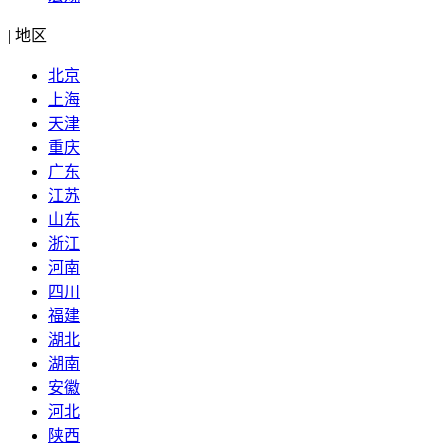
|
地区
北京
上海
天津
重庆
广东
江苏
山东
浙江
河南
四川
福建
湖北
湖南
安徽
河北
陕西