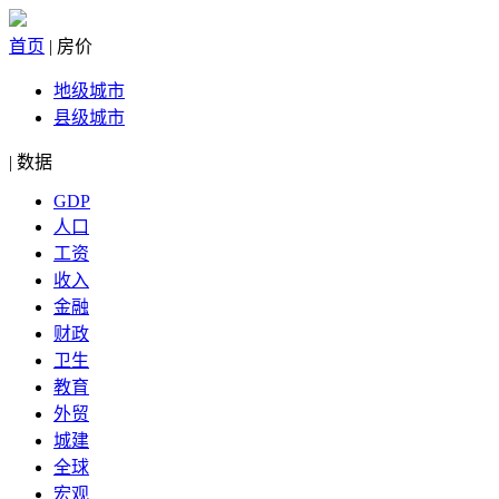
首页
|
房价
地级城市
县级城市
|
数据
GDP
人口
工资
收入
金融
财政
卫生
教育
外贸
城建
全球
宏观