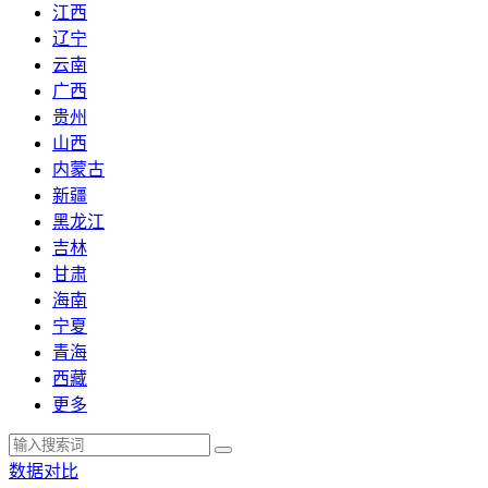
江西
辽宁
云南
广西
贵州
山西
内蒙古
新疆
黑龙江
吉林
甘肃
海南
宁夏
青海
西藏
更多
数据对比