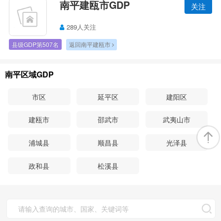
南平建瓯市GDP
关注
289人关注
县级GDP第507名
返回南平建瓯市
南平区域GDP
市区
延平区
建阳区
建瓯市
邵武市
武夷山市
浦城县
顺昌县
光泽县
政和县
松溪县