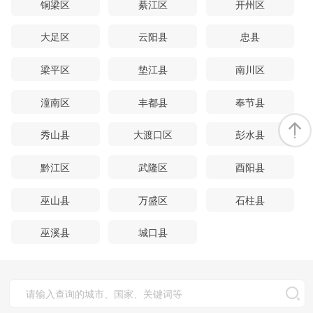
铜梁区
綦江区
开州区
大足区
云阳县
忠县
梁平区
垫江县
南川区
潼南区
丰都县
奉节县
秀山县
大渡口区
彭水县
黔江区
武隆区
酉阳县
巫山县
万盛区
石柱县
巫溪县
城口县