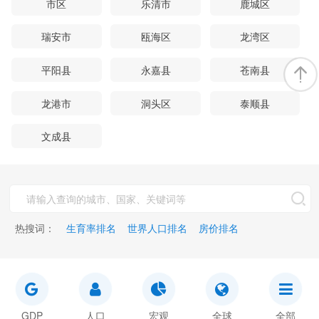
市区
乐清市
鹿城区
瑞安市
瓯海区
龙湾区
平阳县
永嘉县
苍南县
龙港市
洞头区
泰顺县
文成县
热搜词：
生育率排名
世界人口排名
房价排名
GDP
人口
宏观
全球
全部