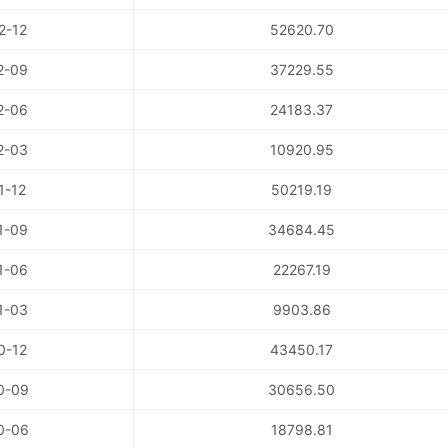
2-12
52620.70
2-09
37229.55
2-06
24183.37
2-03
10920.95
1-12
50219.19
1-09
34684.45
1-06
22267.19
1-03
9903.86
0-12
43450.17
0-09
30656.50
0-06
18798.81