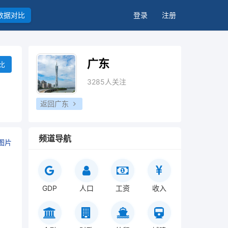
数据对比
登录
注册
广东
比
3285人关注
返回广东
频道导航
图片
GDP
人口
工资
收入