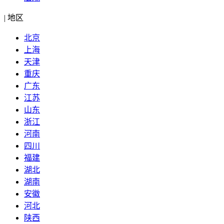
|
地区
北京
上海
天津
重庆
广东
江苏
山东
浙江
河南
四川
福建
湖北
湖南
安徽
河北
陕西