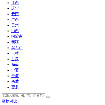
江西
辽宁
云南
广西
贵州
山西
内蒙古
新疆
黑龙江
吉林
甘肃
海南
宁夏
青海
西藏
更多
数据对比