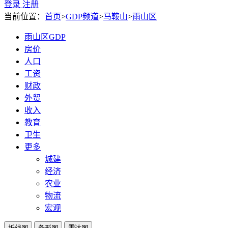
登录
注册
当前位置：
首页
>
GDP频道
>
马鞍山
>
雨山区
雨山区GDP
房价
人口
工资
财政
外贸
收入
教育
卫生
更多
城建
经济
农业
物流
宏观