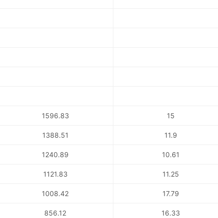
1596.83
15
1388.51
11.9
1240.89
10.61
1121.83
11.25
1008.42
17.79
856.12
16.33