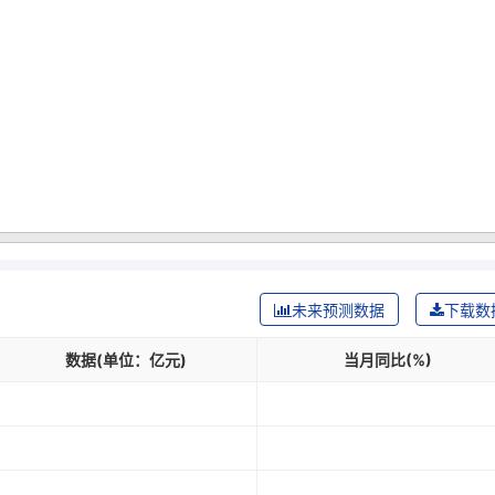
未来预测数据
下载数
数据(单位：亿元)
当月同比(%)