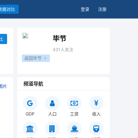
数据对比
登录
注册
毕节
比
431人关注
返回毕节
频道导航
图片
GDP
人口
工资
收入