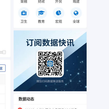
金融
财政
外贸
城建
卫生
教育
宏观
全球
据
数据动态