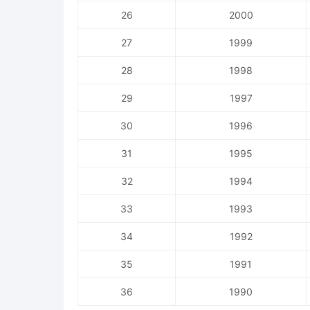
26
2000
27
1999
28
1998
29
1997
30
1996
31
1995
32
1994
33
1993
34
1992
35
1991
36
1990