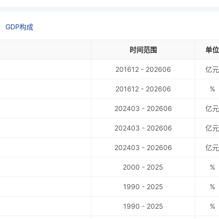
GDP构成
时间范围
单位
201612 - 202606
亿元
201612 - 202606
%
202403 - 202606
亿元
202403 - 202606
亿元
202403 - 202606
亿元
2000 - 2025
%
1990 - 2025
%
1990 - 2025
%