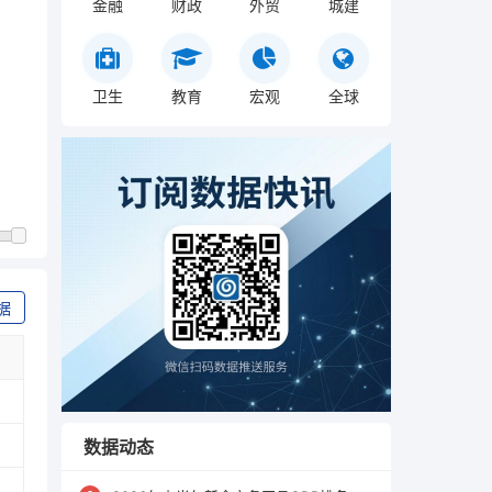
金融
财政
外贸
城建
卫生
教育
宏观
全球
据
数据动态