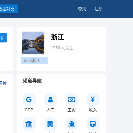
数据对比
登录
注册
浙江
比
1956人关注
返回浙江
频道导航
图片
GDP
人口
工资
收入