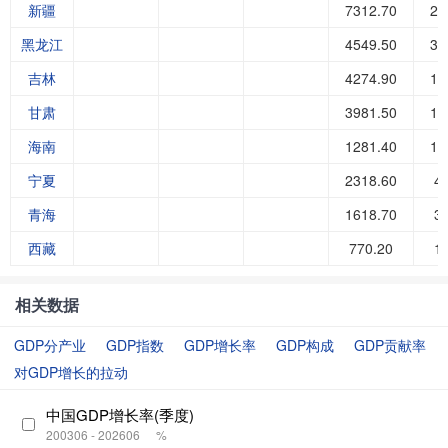
新疆
7312.70
26
黑龙江
4549.50
36
吉林
4274.90
16
甘肃
3981.50
14
海南
1281.40
14
宁夏
2318.60
4
青海
1618.70
3
西藏
770.20
1
相关数据
GDP分产业
GDP指数
GDP增长率
GDP构成
GDP贡献率
对GDP增长的拉动
中国GDP增长率(季度)
200306 - 202606
%