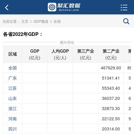
>
>
当前位置：
主页
GDP频道
全国
各省2022年GDP：
横向滑动
GDP
人均GDP
第三产业
第二产业
第
区域
(亿元)
(元/人)
(亿元)
(亿元)
(
全国
467629.60
88
广东
51341.41
53
江苏
55343.40
49
山东
36037.20
62
浙江
32873.30
21
河南
22122.50
57
四川
20314.00
59