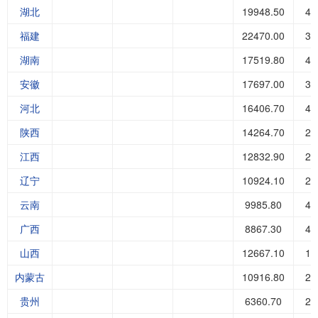
湖北
19948.50
49
福建
22470.00
30
湖南
17519.80
46
安徽
17697.00
35
河北
16406.70
44
陕西
14264.70
25
江西
12832.90
24
辽宁
10924.10
25
云南
9985.80
40
广西
8867.30
42
山西
12667.10
13
内蒙古
10916.80
26
贵州
6360.70
28