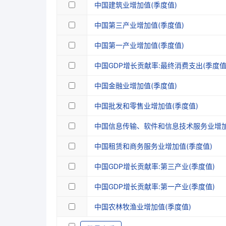
中国建筑业增加值(季度值)
中国第三产业增加值(季度值)
中国第一产业增加值(季度值)
中国GDP增长贡献率:最终消费支出(季度值
中国金融业增加值(季度值)
中国批发和零售业增加值(季度值)
中国信息传输、软件和信息技术服务业增加
中国租赁和商务服务业增加值(季度值)
中国GDP增长贡献率:第三产业(季度值)
中国GDP增长贡献率:第一产业(季度值)
中国农林牧渔业增加值(季度值)