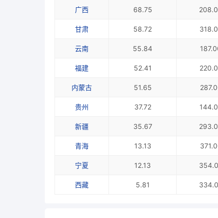
广西
68.75
208.
甘肃
58.72
318.
云南
55.84
187.0
福建
52.41
220.
内蒙古
51.65
287.0
贵州
37.72
144.
新疆
35.67
293.
青海
13.13
371.0
宁夏
12.13
354.
西藏
5.81
334.