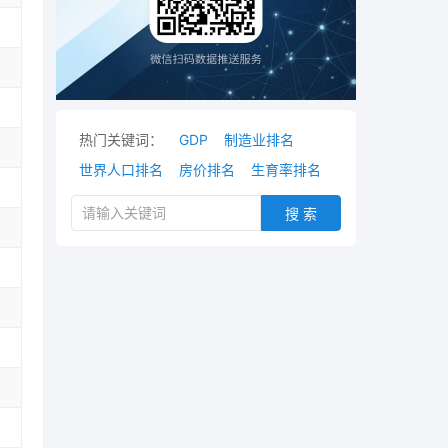
热门关键词：
GDP
制造业排名
世界人口排名
房价排名
生育率排名
搜 索