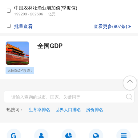
中国农林牧渔业增加值(季度值)
199203 - 202606
亿元
批量查看
查看更多(807条)
全国GDP
返回GDP频道
热搜词：
生育率排名
世界人口排名
房价排名