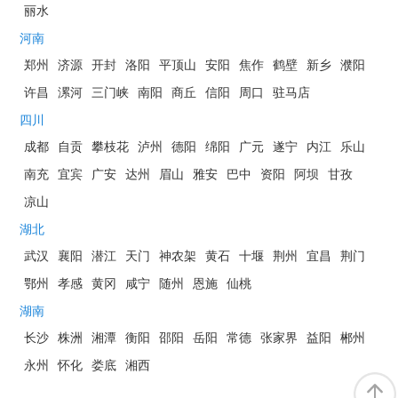
丽水
河南
郑州
济源
开封
洛阳
平顶山
安阳
焦作
鹤壁
新乡
濮阳
许昌
漯河
三门峡
南阳
商丘
信阳
周口
驻马店
四川
成都
自贡
攀枝花
泸州
德阳
绵阳
广元
遂宁
内江
乐山
南充
宜宾
广安
达州
眉山
雅安
巴中
资阳
阿坝
甘孜
凉山
湖北
武汉
襄阳
潜江
天门
神农架
黄石
十堰
荆州
宜昌
荆门
鄂州
孝感
黄冈
咸宁
随州
恩施
仙桃
湖南
长沙
株洲
湘潭
衡阳
邵阳
岳阳
常德
张家界
益阳
郴州
永州
怀化
娄底
湘西