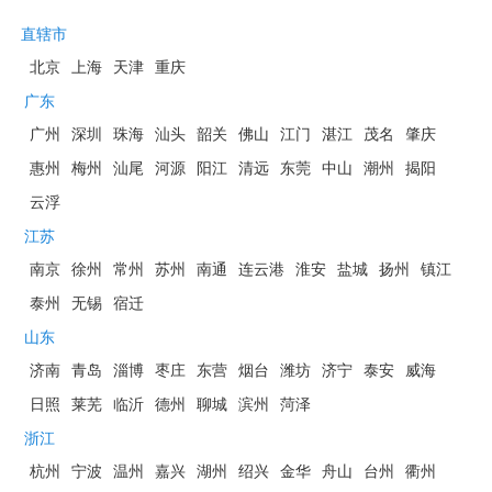
直辖市
北京
上海
天津
重庆
广东
广州
深圳
珠海
汕头
韶关
佛山
江门
湛江
茂名
肇庆
惠州
梅州
汕尾
河源
阳江
清远
东莞
中山
潮州
揭阳
云浮
江苏
南京
徐州
常州
苏州
南通
连云港
淮安
盐城
扬州
镇江
泰州
无锡
宿迁
山东
济南
青岛
淄博
枣庄
东营
烟台
潍坊
济宁
泰安
威海
日照
莱芜
临沂
德州
聊城
滨州
菏泽
浙江
杭州
宁波
温州
嘉兴
湖州
绍兴
金华
舟山
台州
衢州