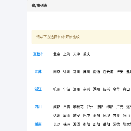
省/市列表
请从下方选择省/市开始比较
直辖市
北京
上海
天津
重庆
江苏
南京
徐州
常州
苏州
南通
连云港
淮安
盐
浙江
杭州
宁波
温州
嘉兴
湖州
绍兴
金华
舟山
四川
成都
自贡
攀枝花
泸州
德阳
绵阳
广元
遂
达州
眉山
雅安
巴中
资阳
阿坝
甘孜
凉山
湖南
长沙
株洲
湘潭
衡阳
邵阳
岳阳
常德
张家