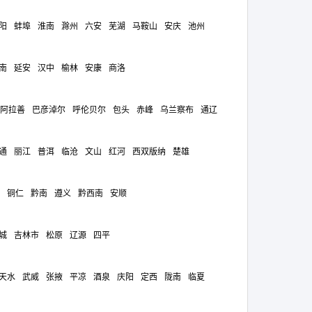
阳
蚌埠
淮南
滁州
六安
芜湖
马鞍山
安庆
池州
南
延安
汉中
榆林
安康
商洛
阿拉善
巴彦淖尔
呼伦贝尔
包头
赤峰
乌兰察布
通辽
通
丽江
普洱
临沧
文山
红河
西双版纳
楚雄
铜仁
黔南
遵义
黔西南
安顺
城
吉林市
松原
辽源
四平
天水
武威
张掖
平凉
酒泉
庆阳
定西
陇南
临夏