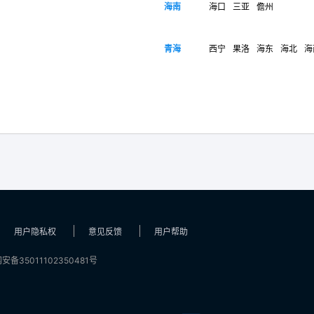
海南
海口
三亚
儋州
青海
西宁
果洛
海东
海北
海
用户隐私权
意见反馈
用户帮助
安备35011102350481号