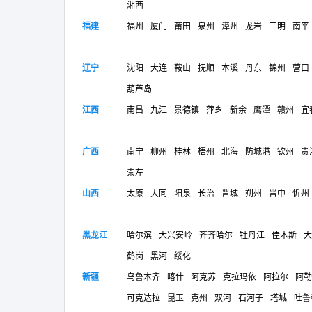
湘西
福建
福州
厦门
莆田
泉州
漳州
龙岩
三明
南平
辽宁
沈阳
大连
鞍山
抚顺
本溪
丹东
锦州
营口
葫芦岛
江西
南昌
九江
景德镇
萍乡
新余
鹰潭
赣州
宜
广西
南宁
柳州
桂林
梧州
北海
防城港
钦州
贵
崇左
山西
太原
大同
阳泉
长治
晋城
朔州
晋中
忻州
黑龙江
哈尔滨
大兴安岭
齐齐哈尔
牡丹江
佳木斯
大
鹤岗
黑河
绥化
新疆
乌鲁木齐
喀什
阿克苏
克拉玛依
阿拉尔
阿勒
可克达拉
昆玉
克州
双河
石河子
塔城
吐鲁