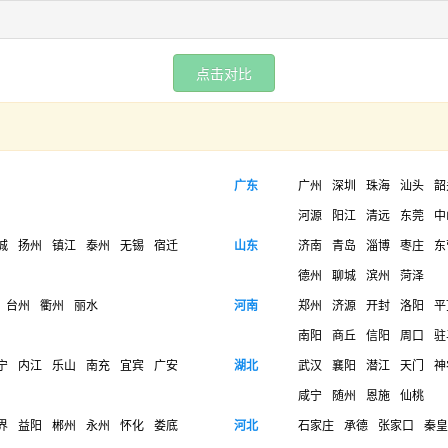
点击对比
广东
广州
深圳
珠海
汕头
韶
河源
阳江
清远
东莞
中
城
扬州
镇江
泰州
无锡
宿迁
山东
济南
青岛
淄博
枣庄
东
德州
聊城
滨州
菏泽
台州
衢州
丽水
河南
郑州
济源
开封
洛阳
平
南阳
商丘
信阳
周口
驻
宁
内江
乐山
南充
宜宾
广安
湖北
武汉
襄阳
潜江
天门
神
咸宁
随州
恩施
仙桃
界
益阳
郴州
永州
怀化
娄底
河北
石家庄
承德
张家口
秦皇