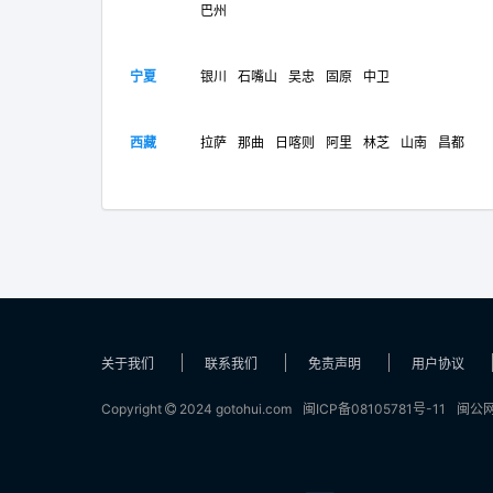
巴州
宁夏
银川
石嘴山
吴忠
固原
中卫
西藏
拉萨
那曲
日喀则
阿里
林芝
山南
昌都
关于我们
联系我们
免责声明
用户协议
Copyright
2024 gotohui.com
闽ICP备08105781号-11
闽公网