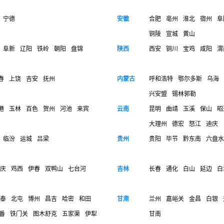
宁德
安徽
合肥
亳州
淮北
宿州
阜
铜陵
宣城
黄山
阜新
辽阳
铁岭
朝阳
盘锦
陕西
西安
铜川
宝鸡
咸阳
渭
春
上饶
吉安
抚州
内蒙古
呼和浩特
鄂尔多斯
乌海
兴安盟
锡林郭勒
港
玉林
百色
贺州
河池
来宾
云南
昆明
曲靖
玉溪
保山
昭
大理州
德宏
怒江
迪庆
临汾
运城
吕梁
贵州
贵阳
毕节
黔东南
六盘水
庆
鸡西
伊春
双鸭山
七台河
吉林
长春
通化
白山
延边
白
泰
北屯
博州
昌吉
哈密
和田
甘肃
兰州
嘉峪关
金昌
白银
番
铁门关
图木舒克
五家渠
伊犁
甘南