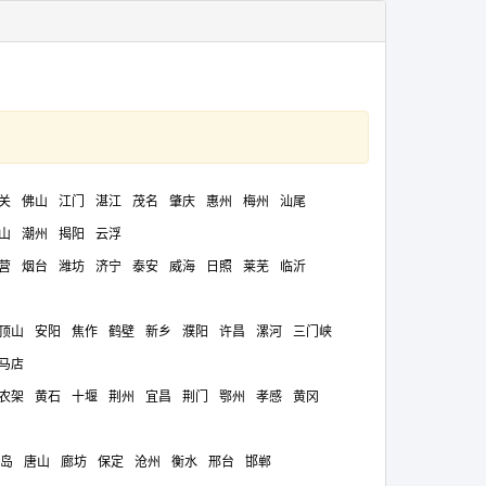
关
佛山
江门
湛江
茂名
肇庆
惠州
梅州
汕尾
山
潮州
揭阳
云浮
营
烟台
潍坊
济宁
泰安
威海
日照
莱芜
临沂
顶山
安阳
焦作
鹤壁
新乡
濮阳
许昌
漯河
三门峡
马店
农架
黄石
十堰
荆州
宜昌
荆门
鄂州
孝感
黄冈
岛
唐山
廊坊
保定
沧州
衡水
邢台
邯郸